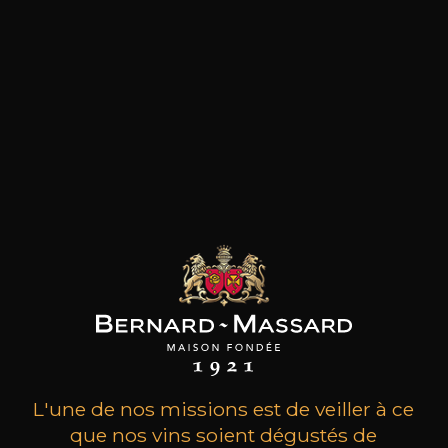
les clients qui ont acheté ce
produit ont également acheté
ceux-ci
L'une de nos missions est de veiller à ce
que nos vins soient dégustés de
MAISON BROTTE
CHAMPAGNE DEUTZ
CH