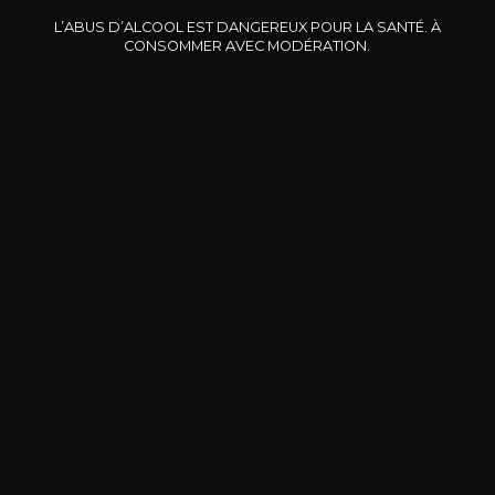
L’ABUS D’ALCOOL EST DANGEREUX POUR LA SANTÉ. À
CONSOMMER AVEC MODÉRATION.
DOMAINE CLOS DES
BERNARD-MASSARD
CHÂ
ROCHERS
Pinot Noir Rosé MN AOP
La Petite Fleur des Rochers
2024
Rosé
2024