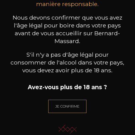
manière responsable.
Esprit Côtes du Rhône
Blanc de Blancs
2023
2019
Nous devons confirmer que vous avez
199
/
Produit indisponible
l'âge légal pour boire dans votre pays
150cl /
75
,86€
avant de vous accueillir sur Bernard-
Massard.
S'il n'y a pas d'âge légal pour
consommer de l'alcool dans votre pays,
vous devez avoir plus de 18 ans.
BESOIN D’UN CONSEIL ?
NOTRE SOMMELIER VOUS ACCOMPAGNE
Avez-vous plus de 18 ans ?
JE ME LAISSE GUIDER
JE CONFIRME
Nos promotions