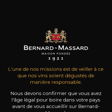
MAISON BROTTE
CHAMPAGNE DEUTZ
CH
Esprit Côtes du Rhône
Blanc de Blancs
2023
2019
199
/
Produit indisponible
L'une de nos missions est de veiller à ce
150cl /
75
,86€
que nos vins soient dégustés de
manière responsable.
Nous devons confirmer que vous avez
l'âge légal pour boire dans votre pays
avant de vous accueillir sur Bernard-
BESOIN D’UN CONSEIL ?