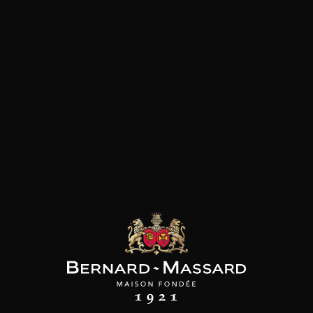
Viande rouge
les clients qui ont acheté ce
produit ont également acheté
ceux-ci