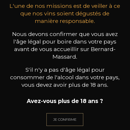
L'une de nos missions est de veiller à ce
que nos vins soient dégustés de
manière responsable.
Nous devons confirmer que vous avez
MAISON BROTTE
CHAMPAGNE DEUTZ
CH
Esprit Côtes du Rhône
Blanc de Blancs
l'âge légal pour boire dans votre pays
2023
2019
avant de vous accueillir sur Bernard-
Massard.
199
/
Produit indisponible
150cl /
75
,86€
S'il n'y a pas d'âge légal pour
consommer de l'alcool dans votre pays,
vous devez avoir plus de 18 ans.
Avez-vous plus de 18 ans ?
BESOIN D’UN CONSEIL ?
NOTRE SOMMELIER VOUS ACCOMPAGNE
JE CONFIRME
JE ME LAISSE GUIDER