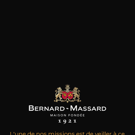
les clients qui ont acheté ce
produit ont également acheté
ceux-ci
L'une de nos missions est de veiller à ce