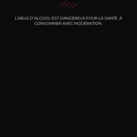
Nos promotions
L’ABUS D’ALCOOL EST DANGEREUX POUR LA SANTÉ. À
CONSOMMER AVEC MODÉRATION.
DOMAINE CLOS DES
BERNARD-MASSARD
CHÂ
ROCHERS
Pinot Noir Rosé MN AOP