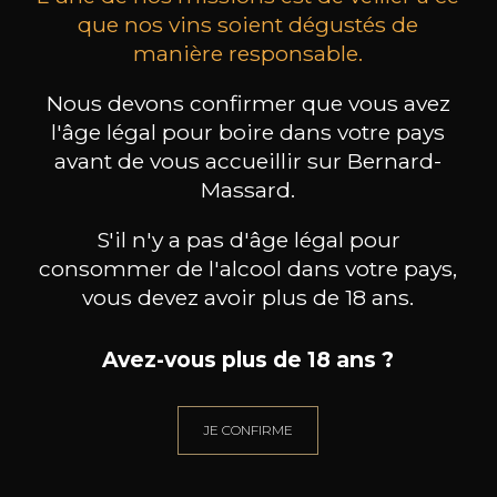
que nos vins soient dégustés de
manière responsable.
MAISON BROTTE
CHAMPAGNE DEUTZ
CH
Esprit Côtes du Rhône
Blanc de Blancs
Nous devons confirmer que vous avez
2023
2019
l'âge légal pour boire dans votre pays
avant de vous accueillir sur Bernard-
199
/
Produit indisponible
150cl /
75
Massard.
,86€
S'il n'y a pas d'âge légal pour
consommer de l'alcool dans votre pays,
vous devez avoir plus de 18 ans.
BESOIN D’UN CONSEIL ?
Avez-vous plus de 18 ans ?
NOTRE SOMMELIER VOUS ACCOMPAGNE
JE CONFIRME
JE ME LAISSE GUIDER