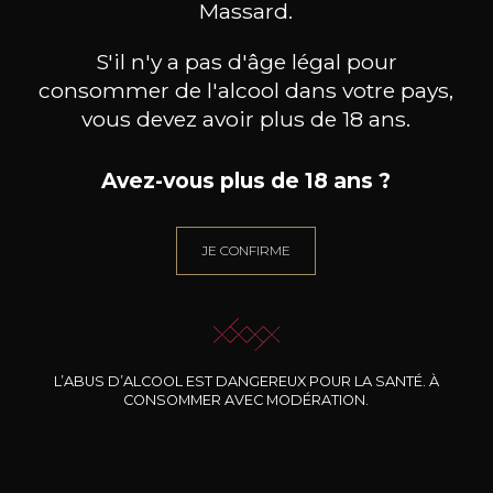
Massard.
S'il n'y a pas d'âge légal pour
consommer de l'alcool dans votre pays,
vous devez avoir plus de 18 ans.
Avez-vous plus de 18 ans ?
DOMAINE J.FAIVELEY
DOMAINE J.FAIVELEY
DO
Ladoix « Les Marnes Blanches »
Bourgogne
Mercu
Côte de Beaune
JE CONFIRME
2024
2024
36
26
75cl /
75cl /
75
,48€
,85€
L’ABUS D’ALCOOL EST DANGEREUX POUR LA SANTÉ. À
CONSOMMER AVEC MODÉRATION.
BESOIN D’UN CONSEIL ?