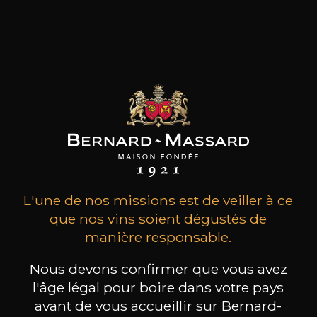
Le vin coule dans les veines de la famille Faiveley.
Depuis sept générations, elle reste inspirée par
les mêmes valeurs: un attachement héréditaire
à la Bourgogne, une passion instinctive des
terroirs, un respect inné des hommes et du
travail.
les clients qui ont acheté ce
produit ont également acheté
ceux-ci
L'une de nos missions est de veiller à ce
que nos vins soient dégustés de
manière responsable.
Nous devons confirmer que vous avez
l'âge légal pour boire dans votre pays
avant de vous accueillir sur Bernard-