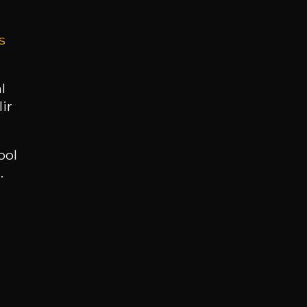
s
BESOIN D’UN CONSEIL ?
NOTRE SOMMELIER VOUS ACCOMPAGNE
l
ir
JE ME LAISSE GUIDER
ool
.