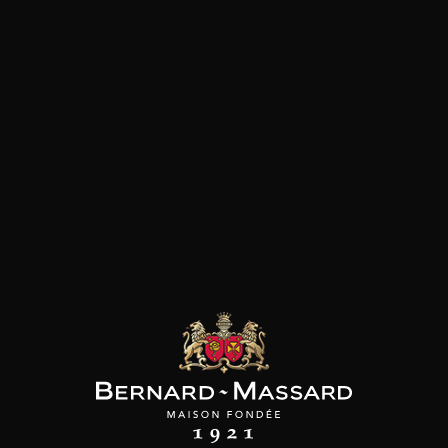
PAGNE DEUTZ
CHAMPAGNE DEUTZ
CHAMPAGNE DEUTZ
nc de Blancs
Blanc de Blancs
Amour de Deutz
2020
2019
2015
98
150cl /
75cl /
199
210
/
,56€
,86€
,39€