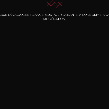
ABUS D’ALCOOL EST DANGEREUX POUR LA SANTÉ. À CONSOMMER A
MODÉRATION.
INE CLOS DES
BERNARD-MASSARD
CHÂTEAU DE
ROCHERS
PIBARNON
Pinot Noir Rosé MN
AOP
etite Fleur des
Bandol Rosé
ochers Rosé
2024
2024
2024
cl /
17
,04
75cl /
13
,40
75cl /
34
,75
15
12
31
,34€
,06€
,27€
Livraison Gratuite
Sécurisé
Livrais
À partir de 200€ d’achat
e 100% sécurisé
Sur votre lieu de tr