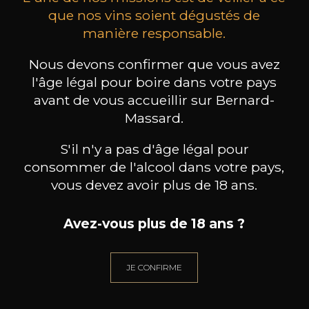
que nos vins soient dégustés de
manière responsable.
MAISON BROTTE
CHAMPAGNE DEUTZ
CH
Esprit Côtes du Rhône
Blanc de Blancs
Nous devons confirmer que vous avez
2023
2019
l'âge légal pour boire dans votre pays
avant de vous accueillir sur Bernard-
199
/
Produit indisponible
150cl /
75
Massard.
,86€
S'il n'y a pas d'âge légal pour
consommer de l'alcool dans votre pays,
vous devez avoir plus de 18 ans.
BESOIN D’UN CONSEIL ?
Avez-vous plus de 18 ans ?
NOTRE SOMMELIER VOUS ACCOMPAGNE
JE CONFIRME
JE ME LAISSE GUIDER