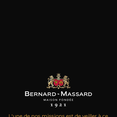
les clients qui ont acheté ce
produit ont également acheté
ceux-ci
L'une de nos missions est de veiller à ce