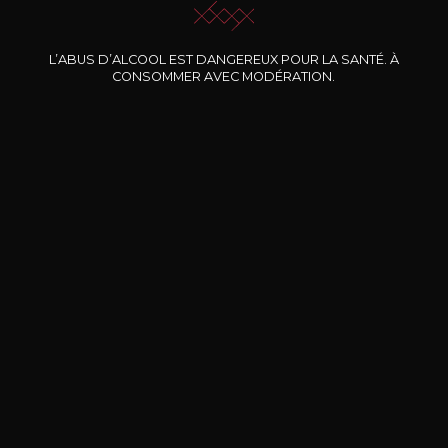
Nos promotions
L’ABUS D’ALCOOL EST DANGEREUX POUR LA SANTÉ. À
CONSOMMER AVEC MODÉRATION.
DOMAINE CLOS DES
BERNARD-MASSARD
CHÂ
ROCHERS
Pinot Noir Rosé MN AOP