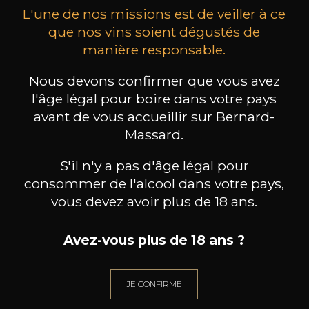
L'une de nos missions est de veiller à ce
que nos vins soient dégustés de
manière responsable.
Nous devons confirmer que vous avez
MAISON BROTTE
CHAMPAGNE DEUTZ
CH
Esprit Côtes du Rhône
Blanc de Blancs
l'âge légal pour boire dans votre pays
2023
2019
avant de vous accueillir sur Bernard-
Massard.
199
/
Produit indisponible
150cl /
75
,86€
S'il n'y a pas d'âge légal pour
consommer de l'alcool dans votre pays,
vous devez avoir plus de 18 ans.
Avez-vous plus de 18 ans ?
BESOIN D’UN CONSEIL ?
NOTRE SOMMELIER VOUS ACCOMPAGNE
JE CONFIRME
JE ME LAISSE GUIDER