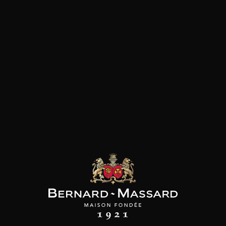
Viande blanche
les clients qui ont acheté ce
produit ont également acheté
ceux-ci