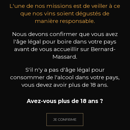
L'une de nos missions est de veiller à ce
que nos vins soient dégustés de
manière responsable.
Nous devons confirmer que vous avez
MAISON BROTTE
CHAMPAGNE DEUTZ
CH
Esprit Côtes du Rhône
Blanc de Blancs
l'âge légal pour boire dans votre pays
2023
2019
avant de vous accueillir sur Bernard-
Massard.
199
/
Produit indisponible
150cl /
75
,86€
S'il n'y a pas d'âge légal pour
consommer de l'alcool dans votre pays,
vous devez avoir plus de 18 ans.
Avez-vous plus de 18 ans ?
BESOIN D’UN CONSEIL ?
NOTRE SOMMELIER VOUS ACCOMPAGNE
JE CONFIRME
JE ME LAISSE GUIDER