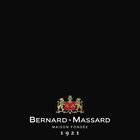
Fromage
les clients qui ont acheté ce
produit ont également acheté
ceux-ci