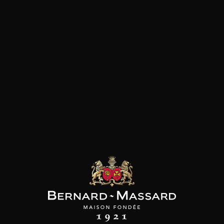
SON BROTTE
CHAMPAGNE DEUTZ
CHAMPAGNE DEUTZ
 Côtes du Rhône
Blanc de Blancs
Blanc de Blancs
2023
2019
2020
98
/
150cl /
199
t indisponible
75cl /
,56€
,86€