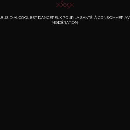
ABUS D’ALCOOL EST DANGEREUX POUR LA SANTÉ. À CONSOMMER A
MODÉRATION.
INE CLOS DES
BERNARD-MASSARD
CHÂTEAU DE
ROCHERS
PIBARNON
Pinot Noir Rosé MN
AOP
etite Fleur des
Bandol Rosé
ochers Rosé
2024
2024
2024
cl /
17
,04
75cl /
13
,40
75cl /
34
,75
15
12
31
,34€
,06€
,27€
Livraison Gratuite
Sécurisé
Livrais
À partir de 200€ d’achat
e 100% sécurisé
Sur votre lieu de tr