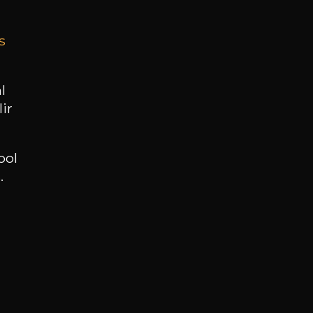
s
BESOIN D’UN CONSEIL ?
NOTRE SOMMELIER VOUS ACCOMPAGNE
l
ir
JE ME LAISSE GUIDER
ool
.