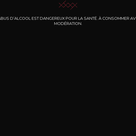
ABUS D’ALCOOL EST DANGEREUX POUR LA SANTÉ. À CONSOMMER A
MODÉRATION.
INE CLOS DES
BERNARD-MASSARD
CHÂTEAU DE
ROCHERS
PIBARNON
Pinot Noir Rosé MN
AOP
etite Fleur des
Bandol Rosé
ochers Rosé
2024
2024
2024
cl /
17
,04
75cl /
13
,40
75cl /
34
,75
15
12
31
,34€
,06€
,27€
Livraison Gratuite
Sécurisé
Livrais
À partir de 200€ d’achat
e 100% sécurisé
Sur votre lieu de tr