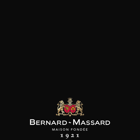
SON BROTTE
CHAMPAGNE DEUTZ
CHAMPAGNE DEUTZ
 Côtes du Rhône
Blanc de Blancs
Blanc de Blancs
2023
2019
2020
98
/
150cl /
199
t indisponible
75cl /
,56€
,86€