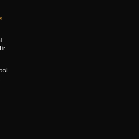
s
BESOIN D’UN CONSEIL ?
NOTRE SOMMELIER VOUS ACCOMPAGNE
l
ir
JE ME LAISSE GUIDER
ool
.