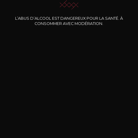
Nos promotions
L’ABUS D’ALCOOL EST DANGEREUX POUR LA SANTÉ. À
CONSOMMER AVEC MODÉRATION.
DOMAINE CLOS DES
BERNARD-MASSARD
CHÂ
ROCHERS
Pinot Noir Rosé MN AOP