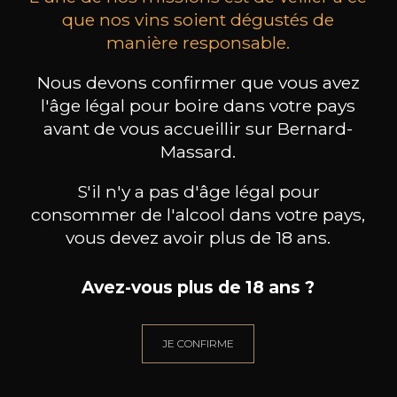
que nos vins soient dégustés de
manière responsable.
MAISON BROTTE
CHAMPAGNE DEUTZ
CH
Esprit Côtes du Rhône
Blanc de Blancs
Nous devons confirmer que vous avez
2023
2019
l'âge légal pour boire dans votre pays
avant de vous accueillir sur Bernard-
199
/
Produit indisponible
150cl /
75
Massard.
,86€
S'il n'y a pas d'âge légal pour
consommer de l'alcool dans votre pays,
vous devez avoir plus de 18 ans.
BESOIN D’UN CONSEIL ?
Avez-vous plus de 18 ans ?
NOTRE SOMMELIER VOUS ACCOMPAGNE
JE CONFIRME
JE ME LAISSE GUIDER