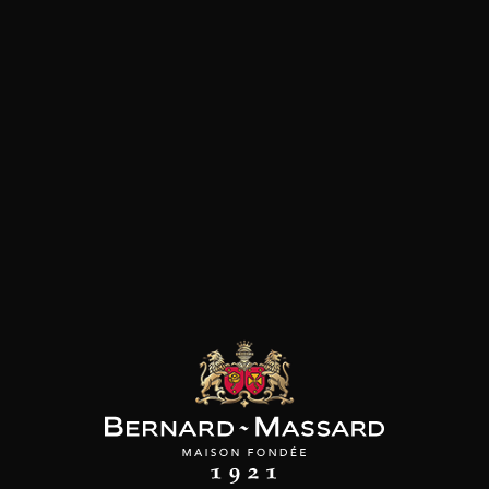
Plat végétarien
Poisson et crustacé
les clients qui ont acheté ce
produit ont également acheté
ceux-ci