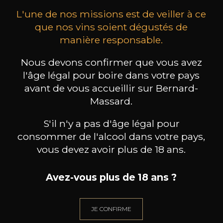
L'une de nos missions est de veiller à ce
que nos vins soient dégustés de
manière responsable.
Nous devons confirmer que vous avez
MAISON BROTTE
CHAMPAGNE DEUTZ
CH
l'âge légal pour boire dans votre pays
Esprit Côtes du Rhône
Blanc de Blancs
2023
2019
avant de vous accueillir sur Bernard-
Massard.
199
/
Produit indisponible
150cl /
75
,86€
S'il n'y a pas d'âge légal pour
consommer de l'alcool dans votre pays,
vous devez avoir plus de 18 ans.
Avez-vous plus de 18 ans ?
BESOIN D’UN CONSEIL ?
NOTRE SOMMELIER VOUS ACCOMPAGNE
JE CONFIRME