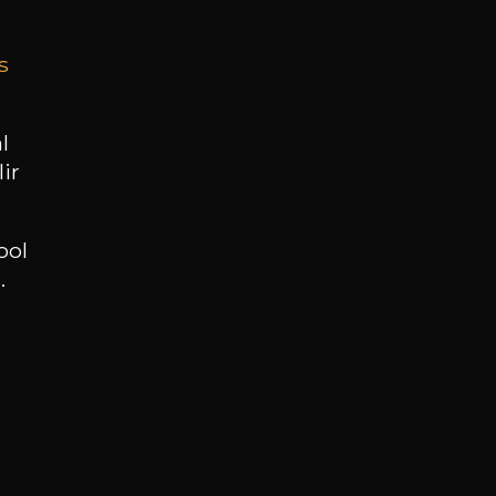
s
BESOIN D’UN CONSEIL ?
NOTRE SOMMELIER VOUS ACCOMPAGNE
l
ir
JE ME LAISSE GUIDER
ool
.