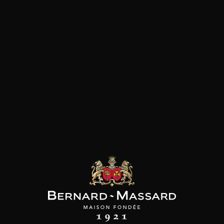
SON BROTTE
CHAMPAGNE DEUTZ
CHAMPAGNE DEUTZ
 Côtes du Rhône
Blanc de Blancs
Blanc de Blancs
2023
2019
2020
98
/
150cl /
199
t indisponible
75cl /
,56€
,86€