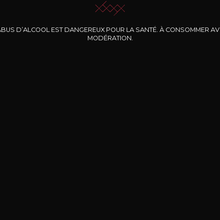
ABUS D’ALCOOL EST DANGEREUX POUR LA SANTÉ. À CONSOMMER A
MODÉRATION.
INE CLOS DES
BERNARD-MASSARD
CHÂTEAU DE
ROCHERS
PIBARNON
Pinot Noir Rosé MN
AOP
etite Fleur des
Bandol Rosé
ochers Rosé
2024
2024
2024
cl /
17
,04
75cl /
13
,40
75cl /
34
,75
15
12
31
,34€
,06€
,27€
Livraison Gratuite
Sécurisé
Livrais
À partir de 200€ d’achat
e 100% sécurisé
Sur votre lieu de tr