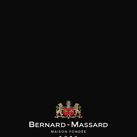
Pizza
Plat végétarien
Fromage
Viande rouge
les clients qui ont acheté ce
produit ont également acheté
ceux-ci