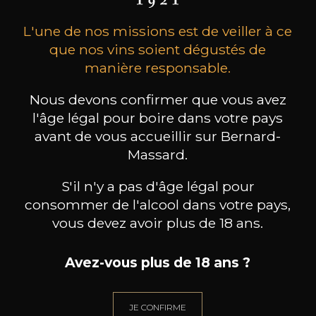
L'une de nos missions est de veiller à ce
que nos vins soient dégustés de
manière responsable.
Nous devons confirmer que vous avez
l'âge légal pour boire dans votre pays
MAISON BROTTE
CHAMPAGNE DEUTZ
CH
Esprit Côtes du Rhône
Blanc de Blancs
avant de vous accueillir sur Bernard-
2023
2019
Massard.
199
/
Produit indisponible
S'il n'y a pas d'âge légal pour
150cl /
75
,86€
consommer de l'alcool dans votre pays,
vous devez avoir plus de 18 ans.
Avez-vous plus de 18 ans ?
BESOIN D’UN CONSEIL ?
JE CONFIRME
NOTRE SOMMELIER VOUS ACCOMPAGNE