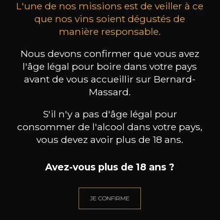
L'une de nos missions est de veiller à ce
que nos vins soient dégustés de
manière responsable.
MAISON BROTTE
CHAMPAGNE DEUTZ
CH
Nous devons confirmer que vous avez
Esprit Côtes du Rhône
Blanc de Blancs
l'âge légal pour boire dans votre pays
2023
2019
avant de vous accueillir sur Bernard-
199
/
Produit indisponible
Massard.
150cl /
75
,86€
S'il n'y a pas d'âge légal pour
consommer de l'alcool dans votre pays,
vous devez avoir plus de 18 ans.
Avez-vous plus de 18 ans ?
BESOIN D’UN CONSEIL ?
NOTRE SOMMELIER VOUS ACCOMPAGNE
JE CONFIRME
JE ME LAISSE GUIDER