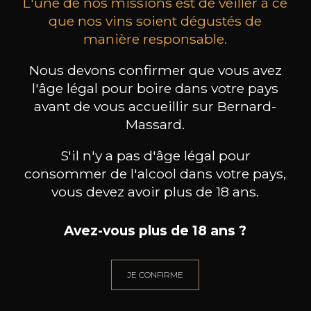
L'une de nos missions est de veiller à ce
que nos vins soient dégustés de
manière responsable.
MAISON BROTTE
CHAMPAGNE DEUTZ
CH
Nous devons confirmer que vous avez
Esprit Côtes du Rhône
Blanc de Blancs
2023
2019
l'âge légal pour boire dans votre pays
avant de vous accueillir sur Bernard-
199
/
Produit indisponible
Massard.
150cl /
75
,86€
S'il n'y a pas d'âge légal pour
consommer de l'alcool dans votre pays,
vous devez avoir plus de 18 ans.
Avez-vous plus de 18 ans ?
BESOIN D’UN CONSEIL ?
NOTRE SOMMELIER VOUS ACCOMPAGNE
JE CONFIRME
JE ME LAISSE GUIDER