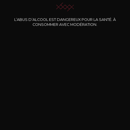
L’ABUS D’ALCOOL EST DANGEREUX POUR LA SANTÉ. À
Nos promotions
CONSOMMER AVEC MODÉRATION.
DOMAINE CLOS DES
BERNARD-MASSARD
CHÂ