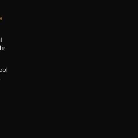
s
BESOIN D’UN CONSEIL ?
NOTRE SOMMELIER VOUS ACCOMPAGNE
l
ir
JE ME LAISSE GUIDER
ool
.