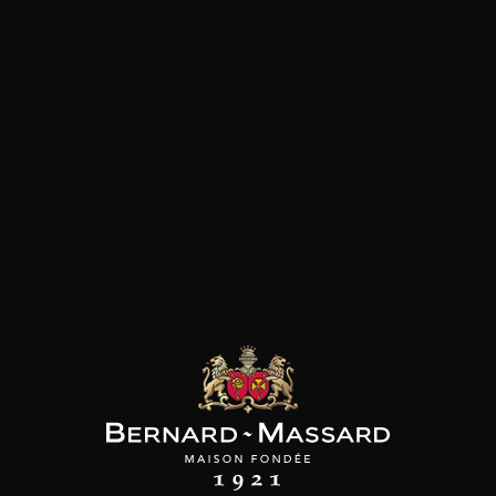
SON BROTTE
CHAMPAGNE DEUTZ
CHAMPAGNE DEUTZ
 Côtes du Rhône
Blanc de Blancs
Blanc de Blancs
2023
2019
2020
98
/
150cl /
199
t indisponible
75cl /
,56€
,86€