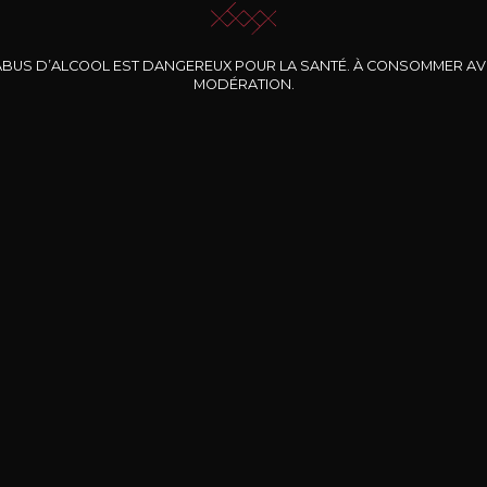
ABUS D’ALCOOL EST DANGEREUX POUR LA SANTÉ. À CONSOMMER A
MODÉRATION.
INE CLOS DES
BERNARD-MASSARD
CHÂTEAU DE
ROCHERS
PIBARNON
Pinot Noir Rosé MN
AOP
etite Fleur des
Bandol Rosé
ochers Rosé
2024
2024
2024
cl /
17
,04
75cl /
13
,40
75cl /
34
,75
15
12
31
,34€
,06€
,27€
Livraison Gratuite
Sécurisé
Livrais
À partir de 200€ d’achat
e 100% sécurisé
Sur votre lieu de tr