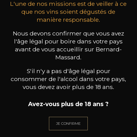
L'une de nos missions est de veiller à ce
que nos vins soient dégustés de
manière responsable.
MAISON BROTTE
CHAMPAGNE DEUTZ
CH
Nous devons confirmer que vous avez
Esprit Côtes du Rhône
Blanc de Blancs
l'âge légal pour boire dans votre pays
2023
2019
avant de vous accueillir sur Bernard-
199
/
Produit indisponible
Massard.
150cl /
75
,86€
S'il n'y a pas d'âge légal pour
consommer de l'alcool dans votre pays,
vous devez avoir plus de 18 ans.
Avez-vous plus de 18 ans ?
BESOIN D’UN CONSEIL ?
NOTRE SOMMELIER VOUS ACCOMPAGNE
JE CONFIRME
JE ME LAISSE GUIDER