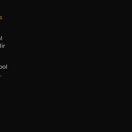
s
BESOIN D’UN CONSEIL ?
NOTRE SOMMELIER VOUS ACCOMPAGNE
l
ir
JE ME LAISSE GUIDER
ool
.