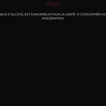
ABUS D’ALCOOL EST DANGEREUX POUR LA SANTÉ. À CONSOMMER A
MODÉRATION.
INE CLOS DES
BERNARD-MASSARD
CHÂTEAU DE
ROCHERS
PIBARNON
Pinot Noir Rosé MN
AOP
etite Fleur des
Bandol Rosé
ochers Rosé
2024
2024
2024
cl /
17
,04
75cl /
13
,40
75cl /
34
,75
15
12
31
,34€
,06€
,27€
Livraison Gratuite
Sécurisé
Livrais
À partir de 200€ d’achat
e 100% sécurisé
Sur votre lieu de tr