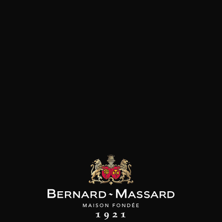
SON BROTTE
CHAMPAGNE DEUTZ
CHAMPAGNE DEUTZ
 Côtes du Rhône
Blanc de Blancs
Blanc de Blancs
2023
2019
2020
98
/
150cl /
199
t indisponible
75cl /
,56€
,86€