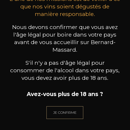
que nos vins soient dégustés de
manière responsable.
CHAMPAGNE DEUTZ
CHAMPAGNE DEUTZ
CH
Blanc de Blancs
Blanc de Blancs
Nous devons confirmer que vous avez
2020
2019
l'âge légal pour boire dans votre pays
avant de vous accueillir sur Bernard-
98
199
75cl /
150cl /
75c
Massard.
,56€
,86€
S'il n'y a pas d'âge légal pour
consommer de l'alcool dans votre pays,
vous devez avoir plus de 18 ans.
BESOIN D’UN CONSEIL ?
Avez-vous plus de 18 ans ?
NOTRE SOMMELIER VOUS ACCOMPAGNE
JE CONFIRME
JE ME LAISSE GUIDER