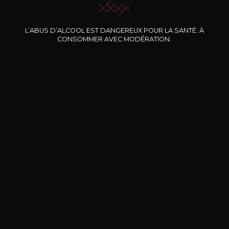
Nos promotions
L’ABUS D’ALCOOL EST DANGEREUX POUR LA SANTÉ. À
CONSOMMER AVEC MODÉRATION.
DOMAINE CLOS DES
BERNARD-MASSARD
CHÂ
ROCHERS
Pinot Noir Rosé MN AOP