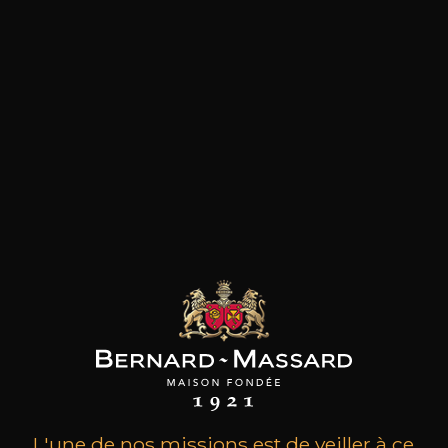
les clients qui ont acheté ce
produit ont également acheté
ceux-ci
L'une de nos missions est de veiller à ce