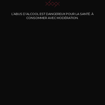
Nos promotions
L’ABUS D’ALCOOL EST DANGEREUX POUR LA SANTÉ. À
CONSOMMER AVEC MODÉRATION.
DOMAINE CLOS DES
BERNARD-MASSARD
CHÂ
ROCHERS
Pinot Noir Rosé MN AOP