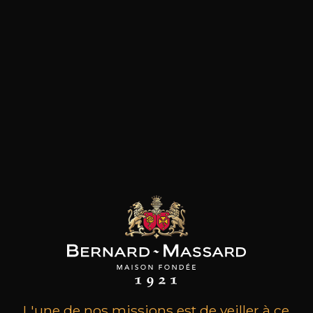
les clients qui ont acheté ce
produit ont également acheté
ceux-ci
L'une de nos missions est de veiller à ce