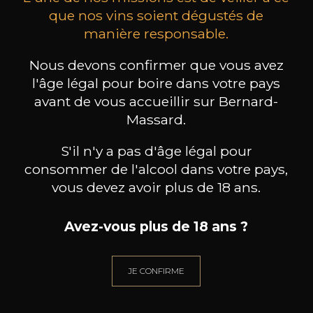
que nos vins soient dégustés de
manière responsable.
MAISON BROTTE
CHAMPAGNE DEUTZ
CH
Esprit Côtes du Rhône
Blanc de Blancs
Nous devons confirmer que vous avez
2023
2019
l'âge légal pour boire dans votre pays
avant de vous accueillir sur Bernard-
199
/
Produit indisponible
150cl /
75
Massard.
,86€
S'il n'y a pas d'âge légal pour
consommer de l'alcool dans votre pays,
vous devez avoir plus de 18 ans.
BESOIN D’UN CONSEIL ?
Avez-vous plus de 18 ans ?
NOTRE SOMMELIER VOUS ACCOMPAGNE
JE CONFIRME
JE ME LAISSE GUIDER