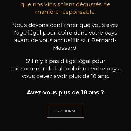
que nos vins soient dégustés de
manière responsable.
MAISON BROTTE
CHAMPAGNE DEUTZ
CH
Esprit Côtes du Rhône
Blanc de Blancs
Nous devons confirmer que vous avez
2023
2019
l'âge légal pour boire dans votre pays
199
/
Produit indisponible
avant de vous accueillir sur Bernard-
150cl /
75
,86€
Massard.
S'il n'y a pas d'âge légal pour
consommer de l'alcool dans votre pays,
vous devez avoir plus de 18 ans.
BESOIN D’UN CONSEIL ?
Avez-vous plus de 18 ans ?
NOTRE SOMMELIER VOUS ACCOMPAGNE
JE ME LAISSE GUIDER
JE CONFIRME