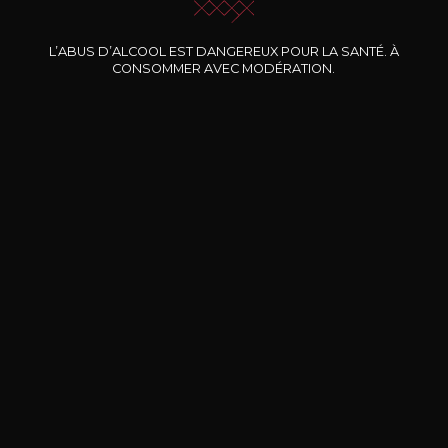
Nos promotions
L’ABUS D’ALCOOL EST DANGEREUX POUR LA SANTÉ. À
CONSOMMER AVEC MODÉRATION.
DOMAINE CLOS DES
BERNARD-MASSARD
CHÂ
ROCHERS
Pinot Noir Rosé MN AOP
La Petite Fleur des Rochers
2024