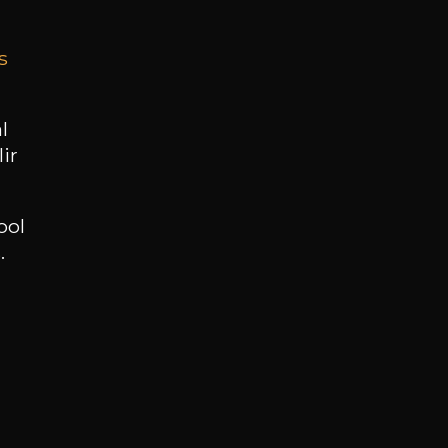
s
BESOIN D’UN CONSEIL ?
NOTRE SOMMELIER VOUS ACCOMPAGNE
l
ir
JE ME LAISSE GUIDER
ool
.