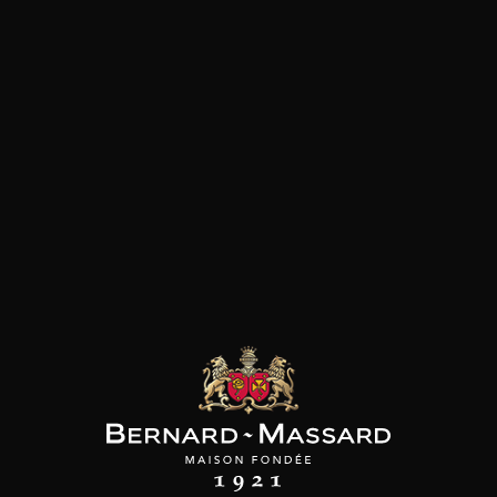
SON BROTTE
CHAMPAGNE DEUTZ
CHAMPAGNE DEUTZ
 Côtes du Rhône
Blanc de Blancs
Blanc de Blancs
2023
2019
2020
98
/
150cl /
199
t indisponible
75cl /
,56€
,86€