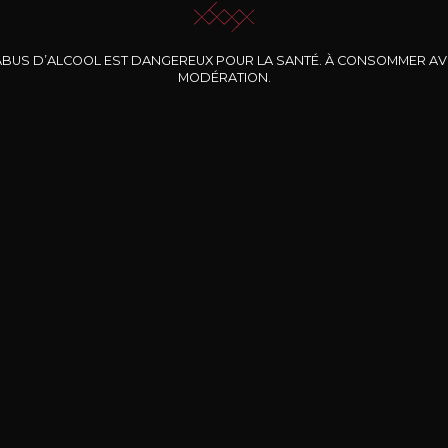
ABUS D’ALCOOL EST DANGEREUX POUR LA SANTÉ. À CONSOMMER A
MODÉRATION.
INE CLOS DES
BERNARD-MASSARD
CHÂTEAU DE
ROCHERS
PIBARNON
Pinot Noir Rosé MN
AOP
etite Fleur des
Bandol Rosé
ochers Rosé
2024
2024
2024
cl /
17
,04
75cl /
13
,40
75cl /
34
,75
15
12
31
,34€
,06€
,27€
Livraison Gratuite
Sécurisé
Livrais
À partir de 200€ d’achat
e 100% sécurisé
Sur votre lieu de tr