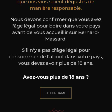
que nos vins soient dégustés de
manière responsable.
MAISON BROTTE
CHAMPAGNE DEUTZ
CH
Esprit Côtes du Rhône
Blanc de Blancs
2023
2019
Nous devons confirmer que vous avez
l'âge légal pour boire dans votre pays
199
/
Produit indisponible
avant de vous accueillir sur Bernard-
150cl /
75
,86€
Massard.
S'il n'y a pas d'âge légal pour
consommer de l'alcool dans votre pays,
vous devez avoir plus de 18 ans.
BESOIN D’UN CONSEIL ?
Avez-vous plus de 18 ans ?
NOTRE SOMMELIER VOUS ACCOMPAGNE
JE ME LAISSE GUIDER
JE CONFIRME