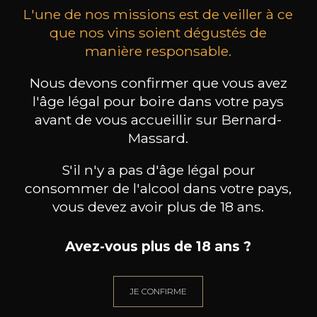
L'une de nos missions est de veiller à ce
que nos vins soient dégustés de
manière responsable.
Nous devons confirmer que vous avez
CURATOLO ARINI
CURATOLO ARINI
Sciarra Soprana Nero d’Avola
Grillo
Es
l'âge légal pour boire dans votre pays
Riserva
2024
2021
avant de vous accueillir sur Bernard-
Massard.
17
9
/
Pr
75cl /
75cl /
,90€
,59€
S'il n'y a pas d'âge légal pour
consommer de l'alcool dans votre pays,
vous devez avoir plus de 18 ans.
Avez-vous plus de 18 ans ?
BESOIN D’UN CONSEIL ?
NOTRE SOMMELIER VOUS ACCOMPAGNE
JE CONFIRME
JE ME LAISSE GUIDER