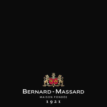
Vanille
Viandes rouges
les clients qui ont acheté ce
produit ont également acheté
ceux-ci