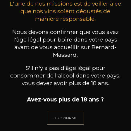
L'une de nos missions est de veiller à ce
que nos vins soient dégustés de
manière responsable.
MAISON BROTTE
CHAMPAGNE DEUTZ
CH
Nous devons confirmer que vous avez
Esprit Côtes du Rhône
Blanc de Blancs
l'âge légal pour boire dans votre pays
2023
2019
avant de vous accueillir sur Bernard-
199
/
Produit indisponible
Massard.
150cl /
75
,86€
S'il n'y a pas d'âge légal pour
consommer de l'alcool dans votre pays,
vous devez avoir plus de 18 ans.
Avez-vous plus de 18 ans ?
BESOIN D’UN CONSEIL ?
NOTRE SOMMELIER VOUS ACCOMPAGNE
JE CONFIRME
JE ME LAISSE GUIDER