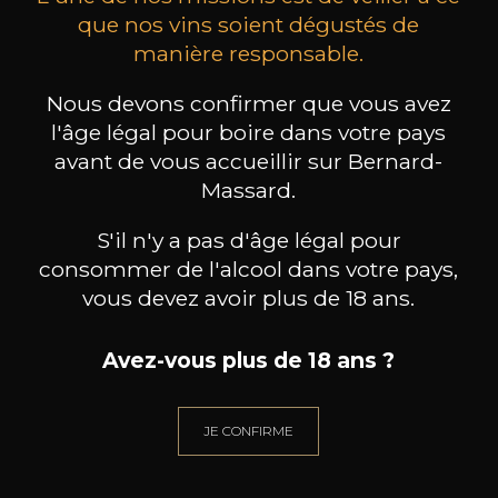
que nos vins soient dégustés de
manière responsable.
MAISON BROTTE
CHAMPAGNE DEUTZ
CH
Esprit Côtes du Rhône
Blanc de Blancs
Nous devons confirmer que vous avez
2023
2019
l'âge légal pour boire dans votre pays
avant de vous accueillir sur Bernard-
199
/
Produit indisponible
150cl /
75
Massard.
,86€
S'il n'y a pas d'âge légal pour
consommer de l'alcool dans votre pays,
vous devez avoir plus de 18 ans.
BESOIN D’UN CONSEIL ?
Avez-vous plus de 18 ans ?
NOTRE SOMMELIER VOUS ACCOMPAGNE
JE CONFIRME
JE ME LAISSE GUIDER