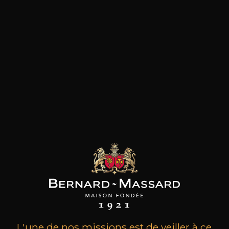
les clients qui ont acheté ce
produit ont également acheté
ceux-ci
L'une de nos missions est de veiller à ce