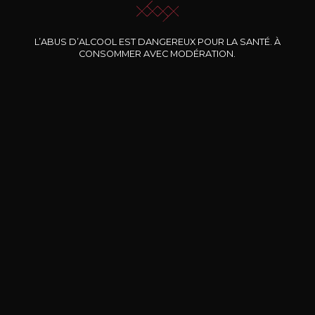
Nos promotions
L’ABUS D’ALCOOL EST DANGEREUX POUR LA SANTÉ. À
CONSOMMER AVEC MODÉRATION.
DOMAINE CLOS DES
BERNARD-MASSARD
CHÂ
ROCHERS
Pinot Noir Rosé MN AOP