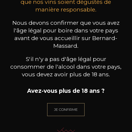
que nos vins soient dégustés de
manière responsable.
MAISON BROTTE
CHAMPAGNE DEUTZ
CH
Esprit Côtes du Rhône
Blanc de Blancs
2023
2019
Nous devons confirmer que vous avez
l'âge légal pour boire dans votre pays
199
/
Produit indisponible
avant de vous accueillir sur Bernard-
150cl /
75
,86€
Massard.
S'il n'y a pas d'âge légal pour
consommer de l'alcool dans votre pays,
vous devez avoir plus de 18 ans.
BESOIN D’UN CONSEIL ?
Avez-vous plus de 18 ans ?
NOTRE SOMMELIER VOUS ACCOMPAGNE
JE ME LAISSE GUIDER
JE CONFIRME