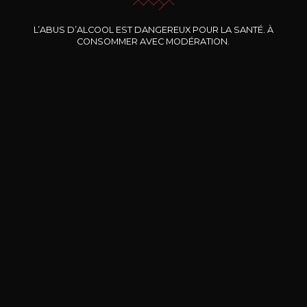
Nos promotions
L’ABUS D’ALCOOL EST DANGEREUX POUR LA SANTÉ. À
CONSOMMER AVEC MODÉRATION.
DOMAINE CLOS DES
BERNARD-MASSARD
CHÂ
ROCHERS
Pinot Noir Rosé MN AOP
La Petite Fleur des Rochers
2024
Rosé