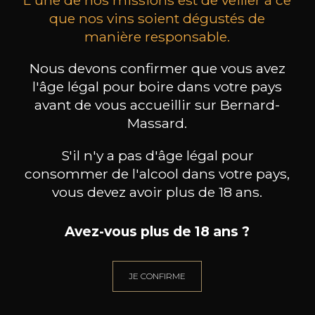
L'une de nos missions est de veiller à ce
vins blancs et vins pétillants.
que nos vins soient dégustés de
manière responsable.
les clients qui ont acheté ce
Nous devons confirmer que vous avez
l'âge légal pour boire dans votre pays
produit ont également acheté
avant de vous accueillir sur Bernard-
ceux-ci
Massard.
S'il n'y a pas d'âge légal pour
consommer de l'alcool dans votre pays,
vous devez avoir plus de 18 ans.
Avez-vous plus de 18 ans ?
JE CONFIRME