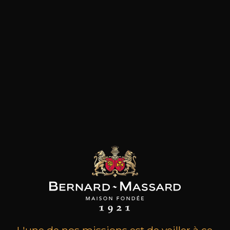
C’est le Comte de Ramatuelle qui, au 17ème
siècle, construit le Château pour y planter une
oliveraie. En 1984, la propriété est transformée
en domaine viticole par Jean Didier. Suit en 1990
la construction de la cave et du chai d'élevage.
Puis en 1998 que le Château les Crostes passe
aux mains de la famille Lademacher et en 2013
dans celles de la deuxième génération; Claire &
Félix de Luxembourg. Ce domaine familial est
enraciné dans un sol argilo-calcaire. Le vignoble
de 55 hectares de vignes est palissé et planté
afin de jouir d’une exposition maximale et
optimale au soleil. Bénéficiant de la douceur du
climat méditerranéen la Provence enchante
avec ses vignobles et ses vins de renommée
mondiale et plus particulièrement admirée
grâce à ses rosés uniques. Château les Crostes
est fier de proposer une large gamme de vins
rosés, de multiples fois primés et récompensés,
mais aussi une très belle offre de vins rouges,