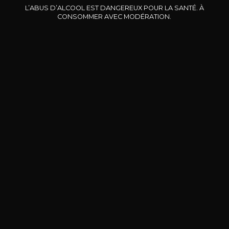
L’ABUS D’ALCOOL EST DANGEREUX POUR LA SANTÉ. À
2023
2025
CONSOMMER AVEC MODÉRATION.
25
14
75cl /
75cl /
7
,74€
,59€
BESOIN D’UN CONSEIL ?
NOTRE SOMMELIER VOUS ACCOMPAGNE
JE ME LAISSE GUIDER
Nos promotions