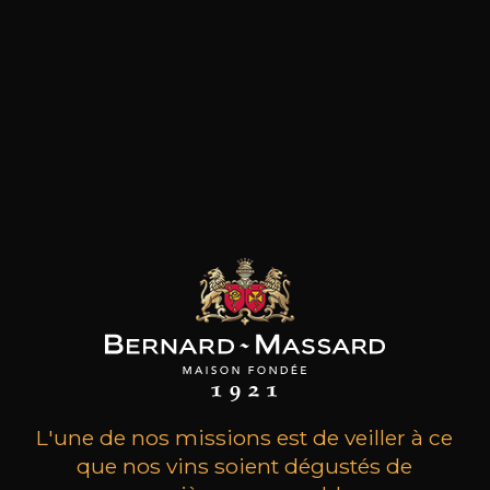
la construction de la cave et du chai d'élevage.
Puis en 1998 que le Château les Crostes passe
aux mains de la famille Lademacher et en 2013
dans celles de la deuxième génération; Claire &
Félix de Luxembourg. Ce domaine familial est
enraciné dans un sol argilo-calcaire. Le vignoble
de 55 hectares de vignes est palissé et planté
afin de jouir d’une exposition maximale et
optimale au soleil. Bénéficiant de la douceur du
climat méditerranéen la Provence enchante
avec ses vignobles et ses vins de renommée
mondiale et plus particulièrement admirée
grâce à ses rosés uniques. Château les Crostes
est fier de proposer une large gamme de vins
rosés, de multiples fois primés et récompensés,
mais aussi une très belle offre de vins rouges,
vins blancs et vins pétillants.
L'une de nos missions est de veiller à ce
que nos vins soient dégustés de