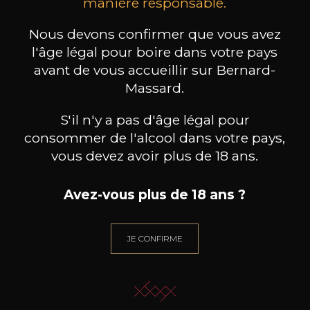
les clients qui ont acheté ce
manière responsable.
produit ont également acheté
Nous devons confirmer que vous avez
ceux-ci
l'âge légal pour boire dans votre pays
avant de vous accueillir sur Bernard-
Massard.
S'il n'y a pas d'âge légal pour
consommer de l'alcool dans votre pays,
vous devez avoir plus de 18 ans.
Avez-vous plus de 18 ans ?
JE CONFIRME
CHÂTEAU LES CROSTES
CHÂTEAU LES CROSTES
CHÂ
Cuvée Liam rouge
Cuvée Amalia rosé
C