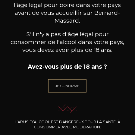
l'âge légal pour boire dans votre pays
avant de vous accueillir sur Bernard-
Massard.
S'il n'y a pas d'âge légal pour
BESOIN D’UN CONSEIL ?
NOTRE SOMMELIER VOUS ACCOMPAGNE
consommer de l'alcool dans votre pays,
vous devez avoir plus de 18 ans.
JE ME LAISSE GUIDER
Avez-vous plus de 18 ans ?
JE CONFIRME
Nos promotions
L’ABUS D’ALCOOL EST DANGEREUX POUR LA SANTÉ. À
CONSOMMER AVEC MODÉRATION.