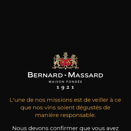
MAISON BROTTE
CHAMPAGNE DEUTZ
CH
Esprit Côtes du Rhône
Blanc de Blancs
L'une de nos missions est de veiller à ce
2023
2019
que nos vins soient dégustés de
199
/
Produit indisponible
manière responsable.
150cl /
75
,86€
Nous devons confirmer que vous avez