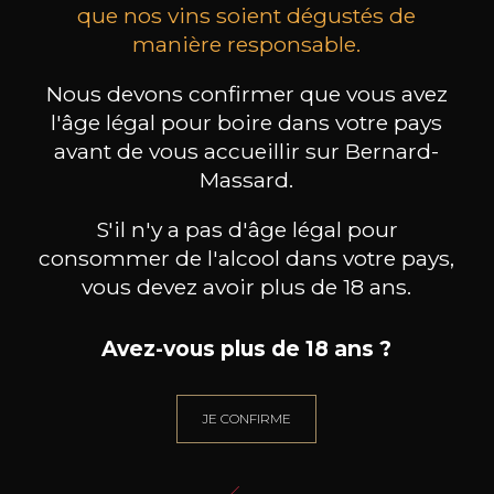
que nos vins soient dégustés de
manière responsable.
MAISON BROTTE
CHAMPAGNE DEUTZ
CH
Esprit Côtes du Rhône
Blanc de Blancs
Nous devons confirmer que vous avez
2023
2019
l'âge légal pour boire dans votre pays
199
/
Produit indisponible
avant de vous accueillir sur Bernard-
150cl /
75
,86€
Massard.
S'il n'y a pas d'âge légal pour
consommer de l'alcool dans votre pays,
vous devez avoir plus de 18 ans.
BESOIN D’UN CONSEIL ?
Avez-vous plus de 18 ans ?
NOTRE SOMMELIER VOUS ACCOMPAGNE
JE ME LAISSE GUIDER
JE CONFIRME