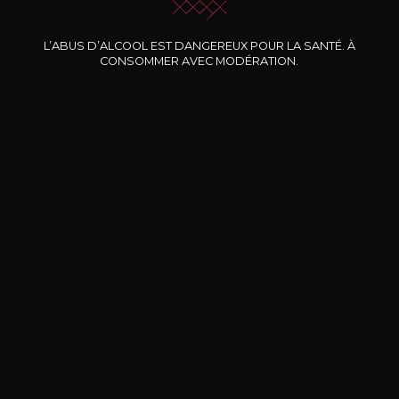
Nos promotions
L’ABUS D’ALCOOL EST DANGEREUX POUR LA SANTÉ. À
CONSOMMER AVEC MODÉRATION.
DOMAINE CLOS DES
BERNARD-MASSARD
CHÂ
ROCHERS
Pinot Noir Rosé MN AOP
La Petite Fleur des Rochers
2024