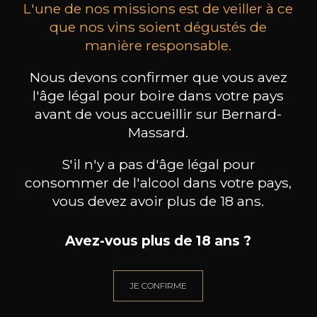
L'une de nos missions est de veiller à ce
que nos vins soient dégustés de
manière responsable.
MAISON BROTTE
CHAMPAGNE DEUTZ
CH
Nous devons confirmer que vous avez
Esprit Côtes du Rhône
Blanc de Blancs
l'âge légal pour boire dans votre pays
2023
2019
avant de vous accueillir sur Bernard-
199
/
Produit indisponible
Massard.
150cl /
75
,86€
S'il n'y a pas d'âge légal pour
consommer de l'alcool dans votre pays,
vous devez avoir plus de 18 ans.
Avez-vous plus de 18 ans ?
BESOIN D’UN CONSEIL ?
NOTRE SOMMELIER VOUS ACCOMPAGNE
JE CONFIRME
JE ME LAISSE GUIDER