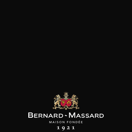
Fromage
Viande rouge
les clients qui ont acheté ce
produit ont également acheté
ceux-ci