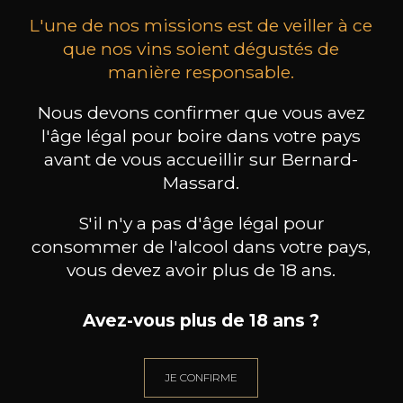
L'une de nos missions est de veiller à ce
que nos vins soient dégustés de
manière responsable.
Nous devons confirmer que vous avez
MAISON BROTTE
CHAMPAGNE DEUTZ
CH
l'âge légal pour boire dans votre pays
Esprit Côtes du Rhône
Blanc de Blancs
2023
2019
avant de vous accueillir sur Bernard-
Massard.
199
/
Produit indisponible
150cl /
75
,86€
S'il n'y a pas d'âge légal pour
consommer de l'alcool dans votre pays,
vous devez avoir plus de 18 ans.
Avez-vous plus de 18 ans ?
BESOIN D’UN CONSEIL ?
NOTRE SOMMELIER VOUS ACCOMPAGNE
JE CONFIRME