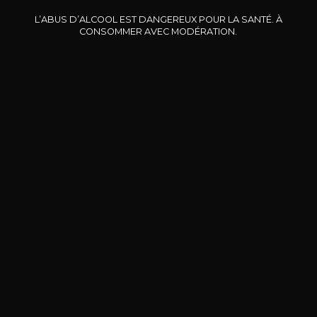
L’ABUS D’ALCOOL EST DANGEREUX POUR LA SANTÉ. À
CONSOMMER AVEC MODÉRATION.
DOMAINE CLOS DES
BERNARD-MASSARD
CHÂ
ROCHERS
Pinot Noir Rosé MN AOP
La Petite Fleur des Rochers
2024
Rosé
2024