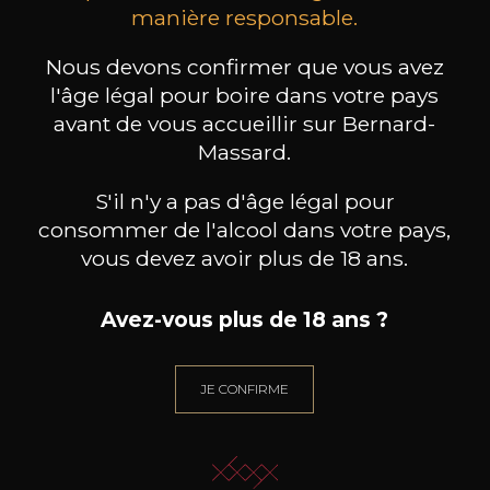
MAISON BROTTE
CHAMPAGNE DEUTZ
CH
manière responsable.
Esprit Côtes du Rhône
Blanc de Blancs
2023
2019
Nous devons confirmer que vous avez
199
/
Produit indisponible
l'âge légal pour boire dans votre pays
150cl /
75
,86€
avant de vous accueillir sur Bernard-
Massard.
S'il n'y a pas d'âge légal pour
consommer de l'alcool dans votre pays,
vous devez avoir plus de 18 ans.
BESOIN D’UN CONSEIL ?
NOTRE SOMMELIER VOUS ACCOMPAGNE
Avez-vous plus de 18 ans ?
JE ME LAISSE GUIDER
JE CONFIRME
Nos promotions