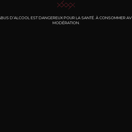
ABUS D’ALCOOL EST DANGEREUX POUR LA SANTÉ. À CONSOMMER A
MODÉRATION.
INE CLOS DES
BERNARD-MASSARD
CHÂTEAU DE
ROCHERS
PIBARNON
Pinot Noir Rosé MN
AOP
etite Fleur des
Bandol Rosé
ochers Rosé
2024
2024
2024
cl /
17
,04
75cl /
13
,40
75cl /
34
,75
15
12
31
,34€
,06€
,27€
Livraison Gratuite
Sécurisé
Livrais
À partir de 200€ d’achat
e 100% sécurisé
Sur votre lieu de tr