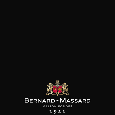
SON BROTTE
CHAMPAGNE DEUTZ
CHAMPAGNE DEUTZ
 Côtes du Rhône
Blanc de Blancs
Blanc de Blancs
2023
2019
2020
98
/
150cl /
199
t indisponible
75cl /
,56€
,86€