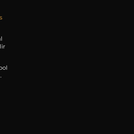
s
BESOIN D’UN CONSEIL ?
NOTRE SOMMELIER VOUS ACCOMPAGNE
l
ir
JE ME LAISSE GUIDER
ool
.