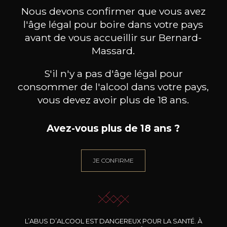
199
/
Produit indisponible
Nous devons confirmer que vous avez
150cl /
75
,86€
l'âge légal pour boire dans votre pays
avant de vous accueillir sur Bernard-
Massard.
S'il n'y a pas d'âge légal pour
consommer de l'alcool dans votre pays,
BESOIN D’UN CONSEIL ?
vous devez avoir plus de 18 ans.
NOTRE SOMMELIER VOUS ACCOMPAGNE
JE ME LAISSE GUIDER
Avez-vous plus de 18 ans ?
JE CONFIRME
Nos promotions
L’ABUS D’ALCOOL EST DANGEREUX POUR LA SANTÉ. À