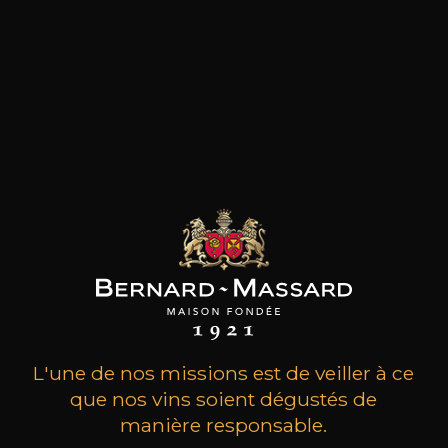
ceux-ci
L'une de nos missions est de veiller à ce
MAISON BROTTE
CHAMPAGNE DEUTZ
CH
Esprit Côtes du Rhône
Blanc de Blancs
que nos vins soient dégustés de
2023
2019
manière responsable.