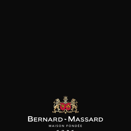
Pâtes
Pizza
Plat végétarien
Viande rouge
les clients qui ont acheté ce
produit ont également acheté
ceux-ci