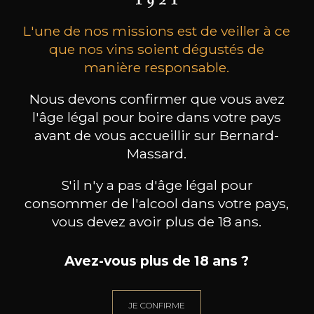
L'une de nos missions est de veiller à ce
que nos vins soient dégustés de
manière responsable.
Nous devons confirmer que vous avez
l'âge légal pour boire dans votre pays
MAISON BROTTE
CHAMPAGNE DEUTZ
CH
Esprit Côtes du Rhône
Blanc de Blancs
avant de vous accueillir sur Bernard-
2023
2019
Massard.
199
/
Produit indisponible
S'il n'y a pas d'âge légal pour
150cl /
75
,86€
consommer de l'alcool dans votre pays,
vous devez avoir plus de 18 ans.
Avez-vous plus de 18 ans ?
BESOIN D’UN CONSEIL ?
JE CONFIRME
NOTRE SOMMELIER VOUS ACCOMPAGNE