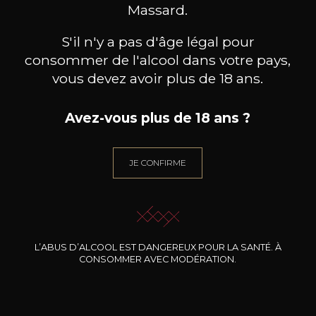
BESOIN D’UN CONSEIL ?
Massard.
NOTRE SOMMELIER VOUS ACCOMPAGNE
S'il n'y a pas d'âge légal pour
JE ME LAISSE GUIDER
consommer de l'alcool dans votre pays,
vous devez avoir plus de 18 ans.
Avez-vous plus de 18 ans ?
Nos promotions
JE CONFIRME
L’ABUS D’ALCOOL EST DANGEREUX POUR LA SANTÉ. À
CONSOMMER AVEC MODÉRATION.