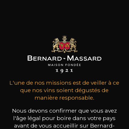
MAISON BROTTE
CHAMPAGNE DEUTZ
CH
Esprit Côtes du Rhône
Blanc de Blancs
2023
2019
199
/
Produit indisponible
L'une de nos missions est de veiller à ce
150cl /
75
,86€
que nos vins soient dégustés de
manière responsable.
Nous devons confirmer que vous avez
l'âge légal pour boire dans votre pays
avant de vous accueillir sur Bernard-