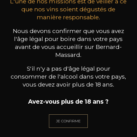
L'une de nos missions est de veiller à ce
que nos vins soient dégustés de
manière responsable.
MAISON BROTTE
CHAMPAGNE DEUTZ
CH
Nous devons confirmer que vous avez
Esprit Côtes du Rhône
Blanc de Blancs
2023
2019
l'âge légal pour boire dans votre pays
avant de vous accueillir sur Bernard-
199
/
Produit indisponible
Massard.
150cl /
75
,86€
S'il n'y a pas d'âge légal pour
consommer de l'alcool dans votre pays,
vous devez avoir plus de 18 ans.
Avez-vous plus de 18 ans ?
BESOIN D’UN CONSEIL ?
NOTRE SOMMELIER VOUS ACCOMPAGNE
JE CONFIRME
JE ME LAISSE GUIDER