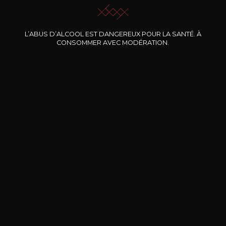
L’ABUS D’ALCOOL EST DANGEREUX POUR LA SANTÉ. À
Nos promotions
CONSOMMER AVEC MODÉRATION.
DOMAINE CLOS DES
BERNARD-MASSARD
CHÂ