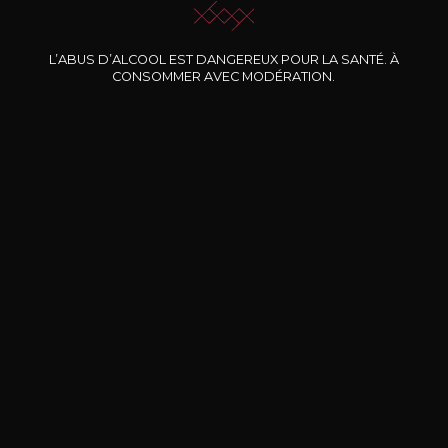
Nos promotions
L’ABUS D’ALCOOL EST DANGEREUX POUR LA SANTÉ. À
CONSOMMER AVEC MODÉRATION.
DOMAINE CLOS DES
BERNARD-MASSARD
CHÂ
ROCHERS
Pinot Noir Rosé MN AOP