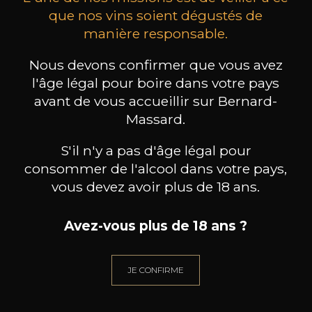
que nos vins soient dégustés de
manière responsable.
MAISON BROTTE
CHAMPAGNE DEUTZ
CH
Esprit Côtes du Rhône
Blanc de Blancs
Nous devons confirmer que vous avez
2023
2019
l'âge légal pour boire dans votre pays
avant de vous accueillir sur Bernard-
199
/
Produit indisponible
150cl /
75
Massard.
,86€
S'il n'y a pas d'âge légal pour
consommer de l'alcool dans votre pays,
vous devez avoir plus de 18 ans.
BESOIN D’UN CONSEIL ?
Avez-vous plus de 18 ans ?
NOTRE SOMMELIER VOUS ACCOMPAGNE
JE CONFIRME
JE ME LAISSE GUIDER