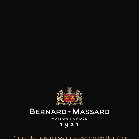
les clients qui ont acheté ce
produit ont également acheté
ceux-ci
L'une de nos missions est de veiller à ce