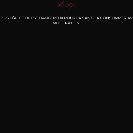
ABUS D’ALCOOL EST DANGEREUX POUR LA SANTÉ. À CONSOMMER A
MODÉRATION.
INE CLOS DES
BERNARD-MASSARD
CHÂTEAU DE
ROCHERS
PIBARNON
Pinot Noir Rosé MN
AOP
etite Fleur des
Bandol Rosé
ochers Rosé
2024
2024
2024
cl /
17
,04
75cl /
13
,40
75cl /
34
,75
15
12
31
,34€
,06€
,27€
Livraison Gratuite
Sécurisé
Livrais
À partir de 200€ d’achat
e 100% sécurisé
Sur votre lieu de tr