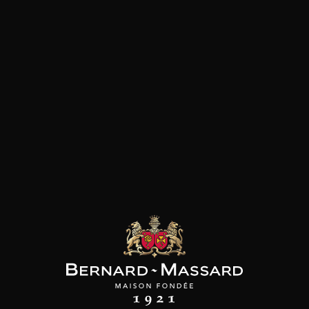
SON BROTTE
CHAMPAGNE DEUTZ
CHAMPAGNE DEUTZ
 Côtes du Rhône
Blanc de Blancs
Blanc de Blancs
2023
2019
2020
98
/
150cl /
199
t indisponible
75cl /
,56€
,86€