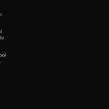
s
BESOIN D’UN CONSEIL ?
NOTRE SOMMELIER VOUS ACCOMPAGNE
l
ir
JE ME LAISSE GUIDER
ool
.