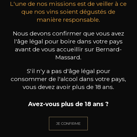
L'une de nos missions est de veiller à ce
que nos vins soient dégustés de
manière responsable.
MAISON BROTTE
CHAMPAGNE DEUTZ
CH
Nous devons confirmer que vous avez
Esprit Côtes du Rhône
Blanc de Blancs
l'âge légal pour boire dans votre pays
2023
2019
avant de vous accueillir sur Bernard-
199
/
Produit indisponible
Massard.
150cl /
75
,86€
S'il n'y a pas d'âge légal pour
consommer de l'alcool dans votre pays,
vous devez avoir plus de 18 ans.
Avez-vous plus de 18 ans ?
BESOIN D’UN CONSEIL ?
NOTRE SOMMELIER VOUS ACCOMPAGNE
JE CONFIRME
JE ME LAISSE GUIDER