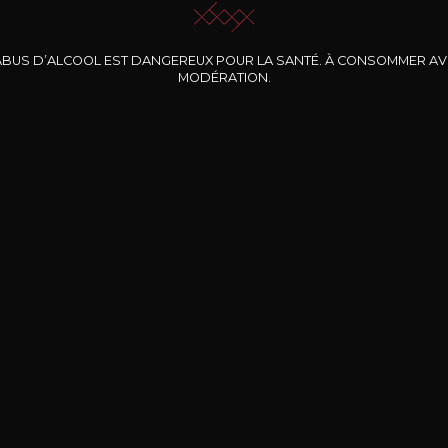
ABUS D’ALCOOL EST DANGEREUX POUR LA SANTÉ. À CONSOMMER A
MODÉRATION.
INE CLOS DES
BERNARD-MASSARD
CHÂTEAU DE
ROCHERS
PIBARNON
Pinot Noir Rosé MN
AOP
etite Fleur des
Bandol Rosé
ochers Rosé
2024
2024
2024
cl /
17
,04
75cl /
13
,40
75cl /
34
,75
15
12
31
,34€
,06€
,27€
Livraison Gratuite
Sécurisé
Livrais
À partir de 200€ d’achat
e 100% sécurisé
Sur votre lieu de tr