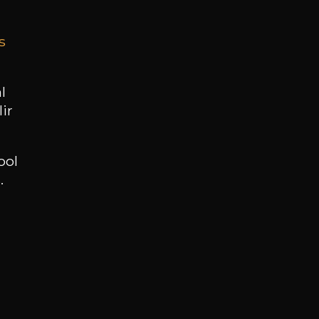
s
BESOIN D’UN CONSEIL ?
NOTRE SOMMELIER VOUS ACCOMPAGNE
l
ir
JE ME LAISSE GUIDER
ool
.