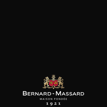
SON BROTTE
CHAMPAGNE DEUTZ
CHAMPAGNE DEUTZ
 Côtes du Rhône
Blanc de Blancs
Blanc de Blancs
2023
2019
2020
98
/
150cl /
199
t indisponible
75cl /
,56€
,86€