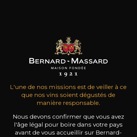
Testamatta exprime la pureté, la minéralité et la
transparence du Sangiovese issu de vieilles
vignes au sommet de collines caractérisées par
des sols riches en pierres. Un Supertuscan fait
avec 100% de Sangiovese, résultat de la
combinaison de la tradition et de la créativité.
les clients qui ont acheté ce
produit ont également acheté
ceux-ci
L'une de nos missions est de veiller à ce
que nos vins soient dégustés de
manière responsable.
Nous devons confirmer que vous avez
l'âge légal pour boire dans votre pays
avant de vous accueillir sur Bernard-