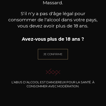
Massard.
S'il n'y a pas d'âge légal pour
consommer de l'alcool dans votre pays,
vous devez avoir plus de 18 ans.
Avez-vous plus de 18 ans ?
BIBI GRAETZ
BIBI GRAETZ
Casamatta IGT Rouge
Soffocone IGT Rosso
Es
JE CONFIRME
2023
2023
20
37
/
Pr
75cl /
75cl /
,01€
,05€
L’ABUS D’ALCOOL EST DANGEREUX POUR LA SANTÉ. À
CONSOMMER AVEC MODÉRATION.
BESOIN D’UN CONSEIL ?