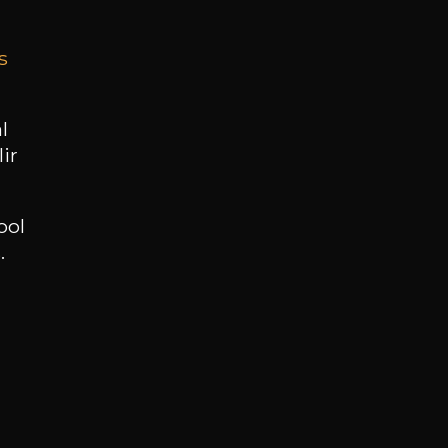
s
BESOIN D’UN CONSEIL ?
NOTRE SOMMELIER VOUS ACCOMPAGNE
l
ir
JE ME LAISSE GUIDER
ool
.