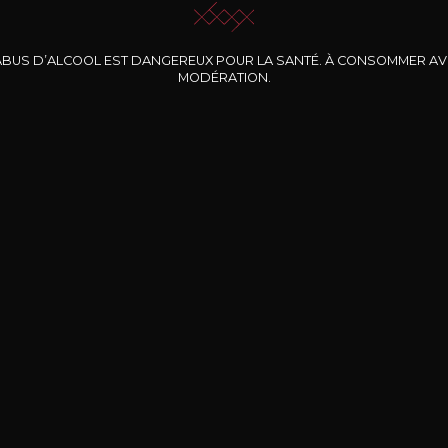
ABUS D’ALCOOL EST DANGEREUX POUR LA SANTÉ. À CONSOMMER A
MODÉRATION.
INE CLOS DES
BERNARD-MASSARD
CHÂTEAU DE
ROCHERS
PIBARNON
Pinot Noir Rosé MN
AOP
etite Fleur des
Bandol Rosé
ochers Rosé
2024
2024
2024
cl /
17
,04
75cl /
13
,40
75cl /
34
,75
15
12
31
,34€
,06€
,27€
Livraison Gratuite
Sécurisé
Livrais
À partir de 200€ d’achat
e 100% sécurisé
Sur votre lieu de tr