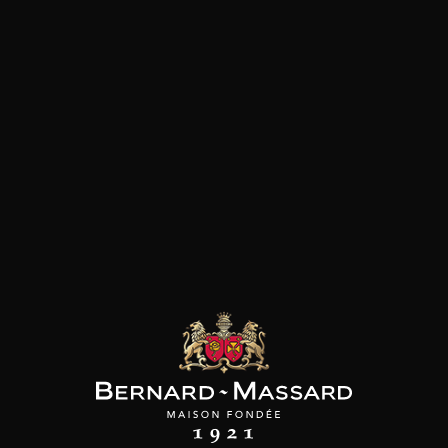
SON BROTTE
LEIZAOLA
DOMAINE CLOS DES
ROCHERS
 Côtes du Rhône
Paloma del Sacramento
Rioja
Petite Fleur des
2023
Rochers Sauvignon
2022
Blanc
2025
18
20
/
t indisponible
75cl /
75cl /
,72€
,46€