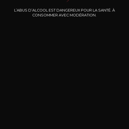
Nos promotions
L’ABUS D’ALCOOL EST DANGEREUX POUR LA SANTÉ. À
CONSOMMER AVEC MODÉRATION.
DOMAINE CLOS DES
BERNARD-MASSARD
CHÂ
ROCHERS
Pinot Noir Rosé MN AOP
La Petite Fleur des Rochers
2024
Rosé
2024