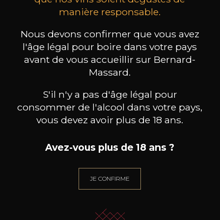
manière responsable.
MAISON BROTTE
CHAMPAGNE DEUTZ
CH
Esprit Côtes du Rhône
Blanc de Blancs
2023
2019
Nous devons confirmer que vous avez
l'âge légal pour boire dans votre pays
199
/
Produit indisponible
avant de vous accueillir sur Bernard-
150cl /
75
,86€
Massard.
S'il n'y a pas d'âge légal pour
consommer de l'alcool dans votre pays,
vous devez avoir plus de 18 ans.
BESOIN D’UN CONSEIL ?
NOTRE SOMMELIER VOUS ACCOMPAGNE
Avez-vous plus de 18 ans ?
JE ME LAISSE GUIDER
JE CONFIRME