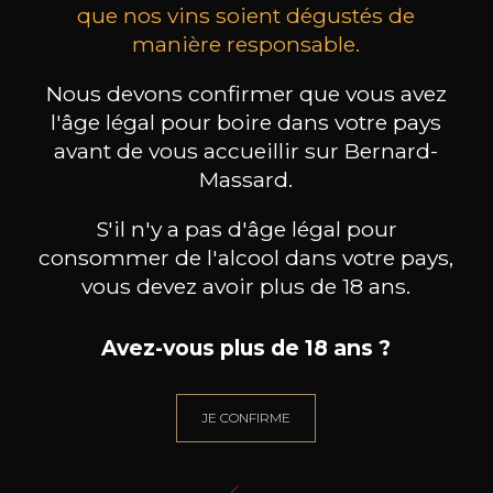
que nos vins soient dégustés de
manière responsable.
MAISON BROTTE
CHAMPAGNE DEUTZ
CH
Esprit Côtes du Rhône
Blanc de Blancs
Nous devons confirmer que vous avez
2023
2019
l'âge légal pour boire dans votre pays
199
/
Produit indisponible
avant de vous accueillir sur Bernard-
150cl /
75
,86€
Massard.
S'il n'y a pas d'âge légal pour
consommer de l'alcool dans votre pays,
vous devez avoir plus de 18 ans.
BESOIN D’UN CONSEIL ?
Avez-vous plus de 18 ans ?
NOTRE SOMMELIER VOUS ACCOMPAGNE
JE ME LAISSE GUIDER
JE CONFIRME