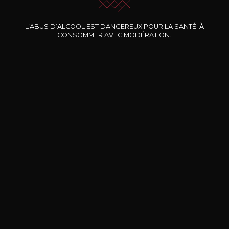
Nos promotions
L’ABUS D’ALCOOL EST DANGEREUX POUR LA SANTÉ. À
CONSOMMER AVEC MODÉRATION.
DOMAINE CLOS DES
BERNARD-MASSARD
CHÂ
ROCHERS
Pinot Noir Rosé MN AOP
La Petite Fleur des Rochers
2024