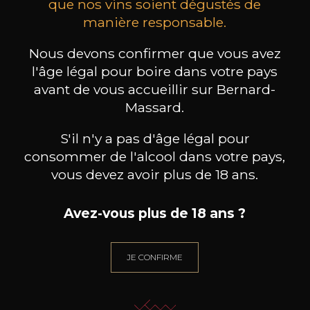
que nos vins soient dégustés de
manière responsable.
CHAMPAGNE DEUTZ
CHAMPAGNE DEUTZ
CH
Blanc de Blancs
Blanc de Blancs
2020
2019
Nous devons confirmer que vous avez
98
199
l'âge légal pour boire dans votre pays
75cl /
150cl /
75c
,56€
,86€
avant de vous accueillir sur Bernard-
Massard.
S'il n'y a pas d'âge légal pour
consommer de l'alcool dans votre pays,
vous devez avoir plus de 18 ans.
BESOIN D’UN CONSEIL ?
Avez-vous plus de 18 ans ?
NOTRE SOMMELIER VOUS ACCOMPAGNE
JE ME LAISSE GUIDER
JE CONFIRME